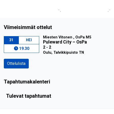
Viimeisimmät ottelut
Miesten Vitonen , OsPa M5
31
HEI
Puleward City
–
OsPa
2 - 2
19.30
Oulu, Talvikkipuisto TN
Ottelulista
Tapahtumakalenteri
Tulevat tapahtumat