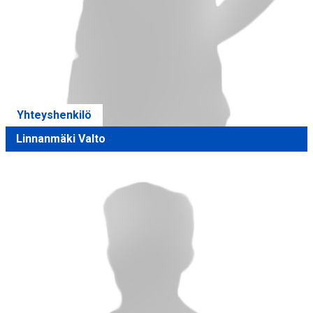
Yhteyshenkilö
Linnanmäki Valto