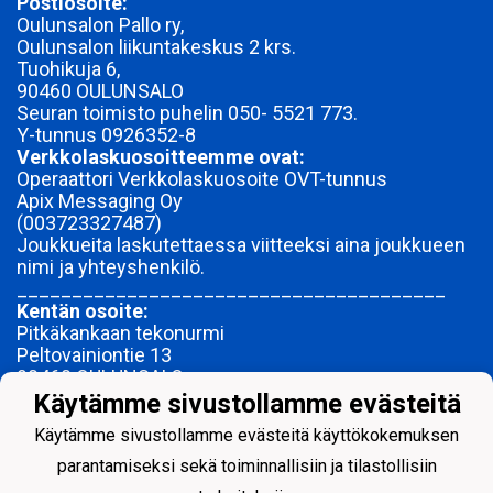
Postiosoite:
Oulunsalon Pallo ry,
Oulunsalon liikuntakeskus 2 krs.
Tuohikuja 6,
90460 OULUNSALO
Seuran toimisto puhelin 050- 5521 773.
Y-tunnus
0926352-8
Verkkolaskuosoitteemme ovat:
Operaattori Verkkolaskuosoite OVT-tunnus
Apix Messaging Oy
(003723327487)
Joukkueita laskutettaessa viitteeksi aina joukkueen
nimi ja yhteyshenkilö.
_______________________________________
Kentän osoite:
Pitkäkankaan tekonurmi
Peltovainiontie 13
90460 OULUNSALO
Seuran kenttäpäällikkö
Käytämme sivustollamme evästeitä
Jarmo Paalanen 040-1633 397
Käytämme sivustollamme evästeitä käyttökokemuksen
Seuran turvallisuusjaoksen päällikkö
Pekka Vähäoja 040-1785 683
parantamiseksi sekä toiminnallisiin ja tilastollisiin
________________________________________