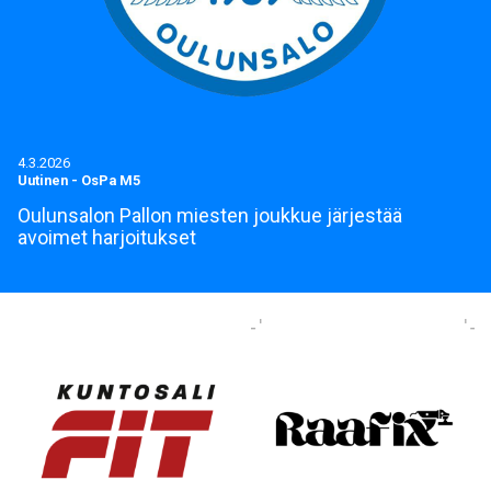
4.3.2026
Uutinen
-
OsPa M5
Oulunsalon Pallon miesten joukkue järjestää
avoimet harjoitukset