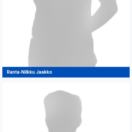
Ranta-Nilkku Jaakko