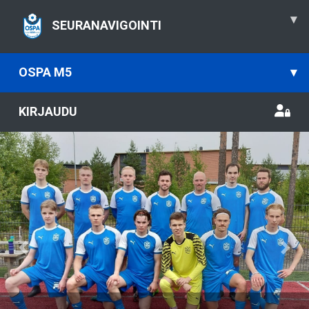
▾
SEURANAVIGOINTI
OSPA M5
▾
KIRJAUDU
Previous
Nex