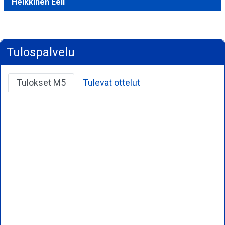
Heikkinen Eeli
Tulospalvelu
Tulokset M5
Tulevat ottelut