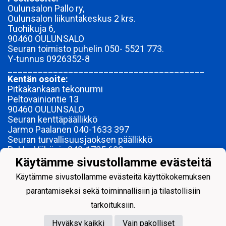
Oulunsalon Pallo ry,
Oulunsalon liikuntakeskus 2 krs.
Tuohikuja 6,
90460 OULUNSALO
Seuran toimisto puhelin 050- 5521 773.
Y-tunnus
0926352-8
_______________________________________
Kentän osoite:
Pitkäkankaan tekonurmi
Peltovainiontie 13
90460 OULUNSALO
Seuran kenttäpäällikkö
Jarmo Paalanen 040-1633 397
Seuran turvallisuusjaoksen päällikkö
Pekka Vähäoja 040-1785 683
________________________________________
Käytämme sivustollamme evästeitä
© Oulunsalon Pallo ry 2023-
Käytämme sivustollamme evästeitä käyttökokemuksen
ME OLEMME OSPA YHDESSÄ.
parantamiseksi sekä toiminnallisiin ja tilastollisiin
tarkoituksiin.
Hyväksy kaikki
Vain pakolliset