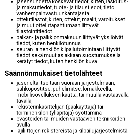
jäsensuhdetta koskevat tiedot, kuten, laskutus-
ja maksutiedot, tuote- ja tilaustiedot, tieto
vanhempainvastuunkantajasta
ottelutilastot, kuten, ottelut, maalit, varoitukset
ja muut ottelutapahtumaan liittyvät
tilastointitiedot
palkan- ja palkkionmaksuun liittyvät yksilöivät
tiedot, kuten henkilötunnus
seuran ja henkilön kilpailutoimintaan liittyvät
tiedot sekä muut asiakkaan suostumuksella
kerätyt tiedot, kuten henkilön kuva
Säännönmukaiset tietolähteet
jäseneltä itseltään suoraan järjestelmään,
sähköpostitse, puhelimitse, lomakkeella,
mobiilisovelluksen kautta, tai muulla vastaavalla
tavalla,
rekisterinkäsittelijän (pääkäyttäjä) tai
toimihenkilön (ylläpitäjä) syöttäminä
evästeiden tai muiden vastaavien tekniikoiden
avulla
lajiliittojen rekistereistä ja kilpailujärjestelmistä