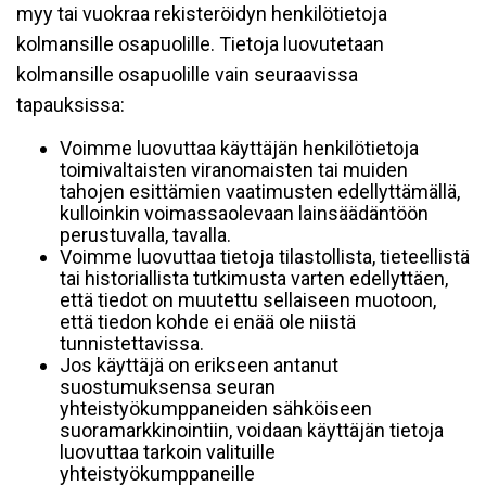
myy tai vuokraa rekisteröidyn henkilötietoja
kolmansille osapuolille. Tietoja luovutetaan
kolmansille osapuolille vain seuraavissa
tapauksissa:
Voimme luovuttaa käyttäjän henkilötietoja
toimivaltaisten viranomaisten tai muiden
tahojen esittämien vaatimusten edellyttämällä,
kulloinkin voimassaolevaan lainsäädäntöön
perustuvalla, tavalla.
Voimme luovuttaa tietoja tilastollista, tieteellistä
tai historiallista tutkimusta varten edellyttäen,
että tiedot on muutettu sellaiseen muotoon,
että tiedon kohde ei enää ole niistä
tunnistettavissa.
Jos käyttäjä on erikseen antanut
suostumuksensa seuran
yhteistyökumppaneiden sähköiseen
suoramarkkinointiin, voidaan käyttäjän tietoja
luovuttaa tarkoin valituille
yhteistyökumppaneille