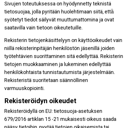
Sivujen toteutuksessa on hyödynnetty teknistä
tietosuojaa, jolla pyritään huolehtimaan siitä, että̈
syötetyt tiedot säilyvät muuttumattomina ja ovat
saatavilla vain tietoon oikeutetuille.
Rekisterin tietojenkäsittelyyn on käyttöoikeudet vain
niillä rekisterinpitäjän henkilöstön jäsenillä joiden
työtehtävien suorittaminen sitä edellyttää. Rekisterin
tietojen muokkaaminen ja lukeminen edellyttää
henkilökohtaista tunnistautumista järjestelmään.
Rekisteristä suoritetaan säännöllinen
varmuuskopiointi.
Rekisteröidyn oikeudet
Rekisteröidyllä on EU: tietosuoja-asetuksen
679/2016 artiklan 15 -21 mukaisesti oikeus saada
pääsy tietoihin, pyytää tietojen oikaisemista tai