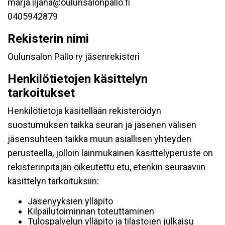
marja.iljana@oulunsalonpallo.fi
0405942879
Rekisterin nimi
Oulunsalon Pallo ry jäsenrekisteri
Henkilötietojen käsittelyn
tarkoitukset
Henkilötietoja käsitellään rekisteröidyn
suostumuksen taikka seuran ja jäsenen välisen
jäsensuhteen taikka muun asiallisen yhteyden
perusteella, jolloin lainmukainen käsittelyperuste on
rekisterinpitäjän oikeutettu etu, etenkin seuraaviin
käsittelyn tarkoituksiin:
Jäsenyyksien ylläpito
Kilpailutoiminnan toteuttaminen
Tulospalvelun ylläpito ja tilastojen julkaisu