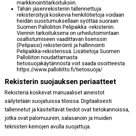
markkinointitarkoituksiin.
Tähän jäsenrekisteriin tallennettuja
rekisteröityjä koskevia henkilötietoja voidaan
heidän suostumuksellaan syöttää suoraan
Suomen Palloliiton Pelipaikka -rekisteriin.
Viennin tarkoituksena on urheilutoimintaan
osallistumiseen vaadittavan lisenssin
(Pelipassi) rekisteröinti ja hallinnointi
Pelipaikka-rekisterissä. Lisätietoja Suomen
Palloliiton noudattamasta
tietosuojakäytännöstä voit saada osoitteesta
https://www.palloliitto.fi/tietosuoja/
Rekisterin suojauksen periaatteet
Rekisteriä koskevat manuaaliset aineistot
säilytetään suojatuissa tiloissa. Digitaalisesti
tallennetut ja käsiteltävät tiedot ovat tietokannoissa,
jotka ovat palomuurein, salasanoin ja muiden
teknisten keinojen avulla suojattuja.