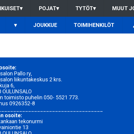
IKUISET
▾
POJAT
▾
TYTÖT
▾
MUUT J
▾
JOUKKUE
TOIMIHENKILÖT
osoite:
alon Pallo ry,
salon liikuntakeskus 2 krs.
kuja 6,
0 OULUNSALO
n toimisto puhelin 050- 5521 773.
nnus
0926352-8
___________________________________
n osoite:
kankaan tekonurmi
vainiontie 13
0 OULUNSALO