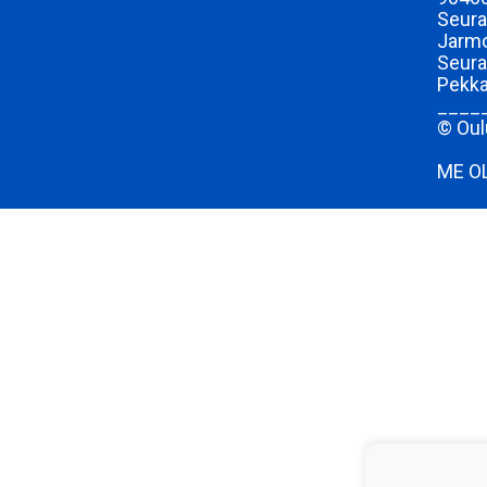
Seura
Jarmo
Seura
Pekka
____
© Oul
ME O