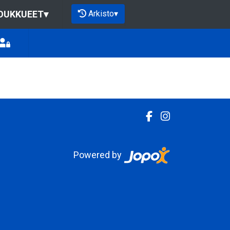
Arkisto
▾
OUKKUEET
▾
Powered by