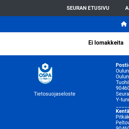
SEURAN ETUSIVU
A
Ei lomakkeita
Posti
Ouluns
Oulun
Tuohi
9046
Tietosuojaseloste
Seura
Y-tu
____
Kentä
Pitkä
Pelto
9046