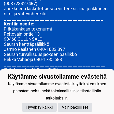
(003723327487)
Joukkueita laskutettaessa viitteeksi aina joukkueen
nimi ja yhteyshenkilö.
_______________________________________
Kentän osoite:
Pitkäkankaan tekonurmi
Peltovainiontie 13
90460 OULUNSALO
Seuran kenttäpäällikkö
Jarmo Paalanen 040-1633 397
Seuran turvallisuusjaoksen päällikkö
Pekka Vähäoja 040-1785 683
________________________________________
© Oulunsalon Pallo ry 2023-
Käytämme sivustollamme evästeitä
ME OLEMME OSPA YHDESSÄ.
Käytämme sivustollamme evästeitä käyttökokemuksen
parantamiseksi sekä toiminnallisiin ja tilastollisiin
tarkoituksiin.
Hyväksy kaikki
Vain pakolliset
Powered by