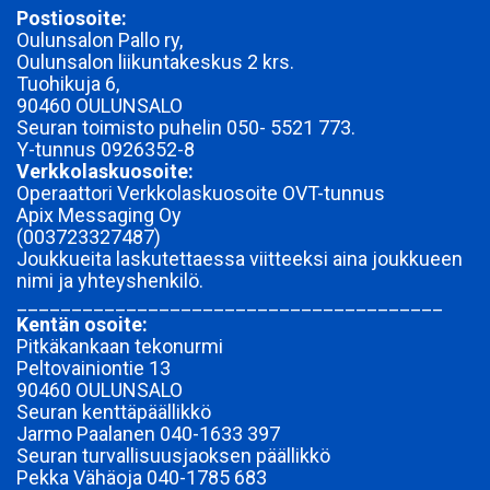
Postiosoite:
Oulunsalon Pallo ry,
Oulunsalon liikuntakeskus 2 krs.
Tuohikuja 6,
90460 OULUNSALO
Seuran toimisto puhelin 050- 5521 773.
Y-tunnus
0926352-8
Verkkolaskuosoite:
Operaattori Verkkolaskuosoite OVT-tunnus
Apix Messaging Oy
(003723327487)
Joukkueita laskutettaessa viitteeksi aina joukkueen
nimi ja yhteyshenkilö.
_______________________________________
Kentän osoite:
Pitkäkankaan tekonurmi
Peltovainiontie 13
90460 OULUNSALO
Seuran kenttäpäällikkö
Jarmo Paalanen 040-1633 397
Seuran turvallisuusjaoksen päällikkö
Pekka Vähäoja 040-1785 683