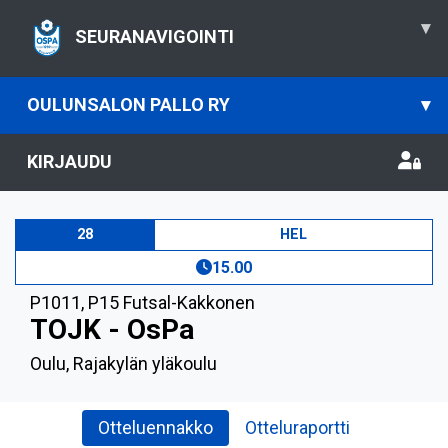
▾
SEURANAVIGOINTI
OULUNSALON PALLO RY
▾
KIRJAUDU
28
HEL
15.00
P1011
,
P15 Futsal-Kakkonen
TOJK - OsPa
Oulu, Rajakylän yläkoulu
Otteluennakko
Otteluraportti