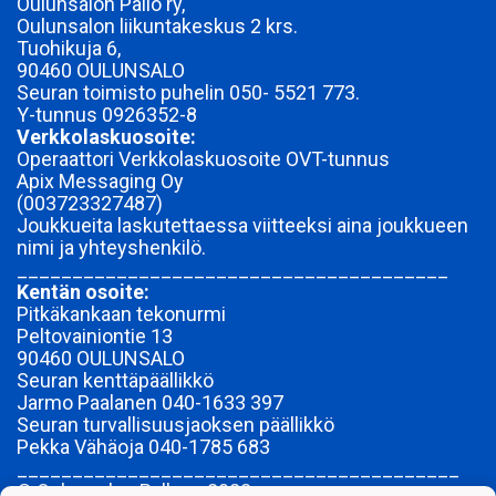
Oulunsalon Pallo ry,
Oulunsalon liikuntakeskus 2 krs.
Tuohikuja 6,
90460 OULUNSALO
Seuran toimisto puhelin 050- 5521 773.
Y-tunnus
0926352-8
Verkkolaskuosoite:
Operaattori Verkkolaskuosoite OVT-tunnus
Apix Messaging Oy
(003723327487)
Joukkueita laskutettaessa viitteeksi aina joukkueen
nimi ja yhteyshenkilö.
_______________________________________
Kentän osoite:
Pitkäkankaan tekonurmi
Peltovainiontie 13
90460 OULUNSALO
Seuran kenttäpäällikkö
Jarmo Paalanen 040-1633 397
Seuran turvallisuusjaoksen päällikkö
Pekka Vähäoja 040-1785 683
________________________________________
© Oulunsalon Pallo ry 2023-