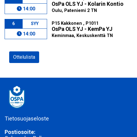
OsPa OLS YJ - Kolarin Kontio
14:00
Oulu, Pateniemi 2 TN
P15 Kakkonen , P1011
6
SYY
OsPa OLS YJ - KemPa YJ
14:00
Keminmaa, Keskuskenttä TN
Ottelulista
Tietosuojaseloste
Postiosoite: