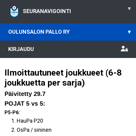
▾
SEURANAVIGOINTI
OULUNSALON PALLO RY
▾
KIRJAUDU
Ilmoittautuneet joukkueet (6-8
joukkuetta per sarja)
Päivitetty 29.7
POJAT 5 vs 5:
P5-P6:
HauPa P20
OsPa / sininen