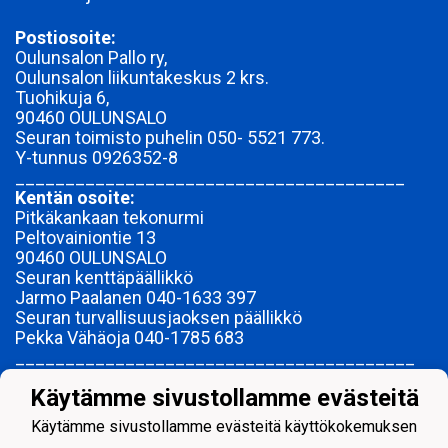
Postiosoite:
Oulunsalon Pallo ry,
Oulunsalon liikuntakeskus 2 krs.
Tuohikuja 6,
90460 OULUNSALO
Seuran toimisto puhelin 050- 5521 773.
Y-tunnus
0926352-8
_______________________________________
Kentän osoite:
Pitkäkankaan tekonurmi
Peltovainiontie 13
90460 OULUNSALO
Seuran kenttäpäällikkö
Jarmo Paalanen 040-1633 397
Seuran turvallisuusjaoksen päällikkö
Pekka Vähäoja 040-1785 683
________________________________________
© Oulunsalon Pallo ry 2023-
Käytämme sivustollamme evästeitä
ME OLEMME OSPA YHDESSÄ.
Käytämme sivustollamme evästeitä käyttökokemuksen