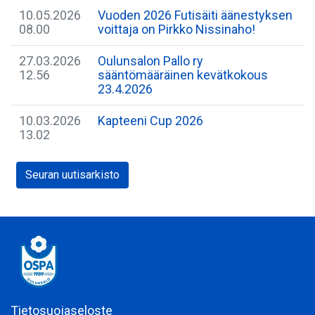
10.05.2026
​Vuoden 2026 Futisäiti äänestyksen
08.00
voittaja on Pirkko Nissinaho!
27.03.2026
Oulunsalon Pallo ry
12.56
sääntömääräinen kevätkokous
23.4.2026
10.03.2026
Kapteeni Cup 2026
13.02
Seuran uutisarkisto
Tietosuojaseloste