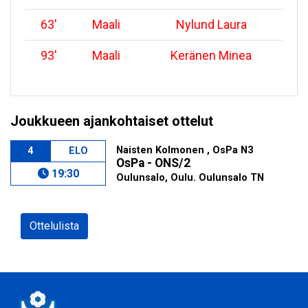
63
'
Maali
Nylund Laura
93
'
Maali
Keränen Minea
Joukkueen ajankohtaiset ottelut
Naisten Kolmonen , OsPa N3
4
ELO
OsPa - ONS/2
19:30
Oulunsalo, Oulu. Oulunsalo TN
Ottelulista