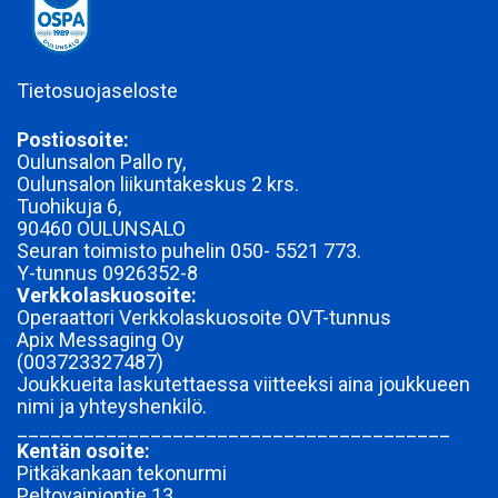
Tietosuojaseloste
Postiosoite:
Oulunsalon Pallo ry,
Oulunsalon liikuntakeskus 2 krs.
Tuohikuja 6,
90460 OULUNSALO
Seuran toimisto puhelin 050- 5521 773.
Y-tunnus
0926352-8
Verkkolaskuosoite:
Operaattori Verkkolaskuosoite OVT-tunnus
Apix Messaging Oy
(003723327487)
Joukkueita laskutettaessa viitteeksi aina joukkueen
nimi ja yhteyshenkilö.
_______________________________________
Kentän osoite:
Pitkäkankaan tekonurmi
Peltovainiontie 13