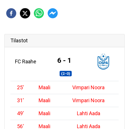
Tilastot
6 - 1
FC Raahe
(2-0)
25
'
Maali
Vimpari Noora
31
'
Maali
Vimpari Noora
49
'
Maali
Lahti Aada
56
'
Maali
Lahti Aada