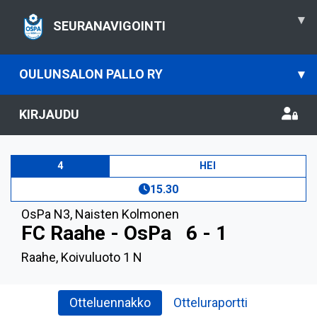
▾
SEURANAVIGOINTI
OULUNSALON PALLO RY
▾
KIRJAUDU
4
HEI
15.30
OsPa N3
,
Naisten Kolmonen
FC Raahe - OsPa
6 - 1
Raahe, Koivuluoto 1 N
Otteluennakko
Otteluraportti