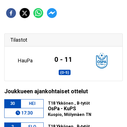
Tilastot
0 - 11
HauPa
(0-5)
Joukkueen ajankohtaiset ottelut
T18 Ykkönen , B-tytöt
30
HEI
OsPa - KuPS
17:30
Kuopio, Mölymäen TN
T18 Ykkönen , B-tytöt
2
ELO