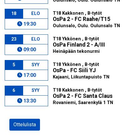
Oulunsalo, Oulu. Oulunsalo TN
T18 Kakkonen , B-tytöt
18
ELO
OsPa 2 - FC Raahe/T15
19:30
Oulunsalo, Oulu. Oulunsalo TN
T18 Ykkönen , B-tytöt
23
ELO
OsPa Finland 2 - A/III
09:00
Heinäpään tekonurmi
T18 Ykkönen , B-tytöt
5
SYY
OsPa - FC Siili YJ
17:00
Kajaani, Liikuntapuisto TN
T18 Kakkonen , B-tytöt
6
SYY
OsPa 2 - FC Santa Claus
13:30
Rovaniemi, Saarenkylä 1 TN
Ottelulista