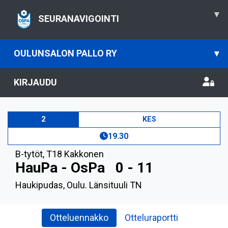
▾
SEURANAVIGOINTI
OULUNSALON PALLO RY
▾
KIRJAUDU
2
KES
19.30
B-tytöt
,
T18 Kakkonen
HauPa - OsPa
0 - 11
Haukipudas, Oulu. Länsituuli TN
Otteluennakko
Otteluraportti