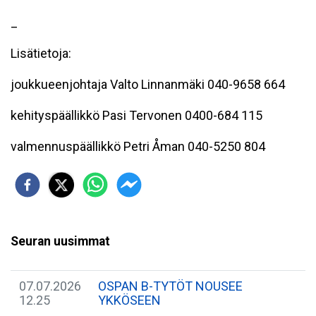
_
Lisätietoja:
j
oukkueenjohtaja Valto Linnanmäki 040-9658 664
kehityspäällikkö Pasi Tervonen 0400-684 115
valmennuspäällikkö Petri Åman 040-5250 804
Seuran uusimmat
07.07.2026
​OSPAN B-TYTÖT NOUSEE
12.25
YKKÖSEEN